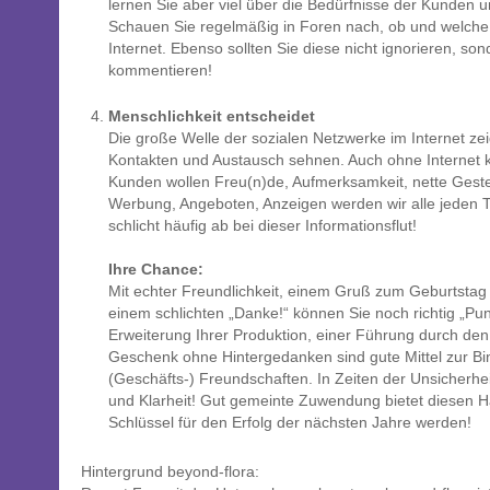
lernen Sie aber viel über die Bedürfnisse der Kunden 
Schauen Sie regelmäßig in Foren nach, ob und welche 
Internet. Ebenso sollten Sie diese nicht ignorieren, so
kommentieren!
Menschlichkeit entscheidet
Die große Welle der sozialen Netzwerke im Internet ze
Kontakten und Austausch sehnen. Auch ohne Internet 
Kunden wollen Freu(n)de, Aufmerksamkeit, nette Gesten
Werbung, Angeboten, Anzeigen werden wir alle jeden Ta
schlicht häufig ab bei dieser Informationsflut!
Ihre Chance:
Mit echter Freundlichkeit, einem Gruß zum Geburtstag
einem schlichten „Danke!“ können Sie noch richtig „Pu
Erweiterung Ihrer Produktion, einer Führung durch den
Geschenk ohne Hintergedanken sind gute Mittel zur B
(Geschäfts-) Freundschaften. In Zeiten der Unsicherheit
und Klarheit! Gut gemeinte Zuwendung bietet diesen H
Schlüssel für den Erfolg der nächsten Jahre werden!
Hintergrund beyond-flora: