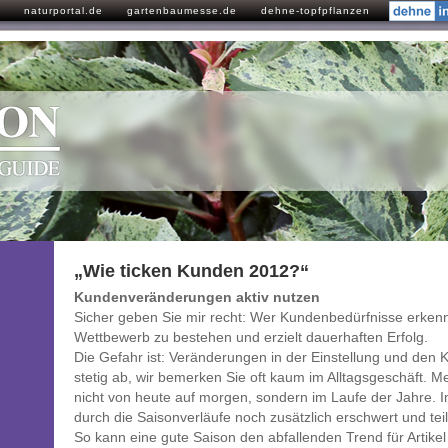
naturportal.de
gartenbaumesse.de
dehne-topfpflanzen
„Wie ticken Kunden 2012?“
Kundenveränderungen aktiv nutzen
Sicher geben Sie mir recht: Wer Kundenbedürfnisse erkenn
Wettbewerb zu bestehen und erzielt dauerhaften Erfolg.
Die Gefahr ist: Veränderungen in der Einstellung und den
stetig ab, wir bemerken Sie oft kaum im Alltagsgeschäft.
nicht von heute auf morgen, sondern im Laufe der Jahre. 
durch die Saisonverläufe noch zusätzlich erschwert und teilw
So kann eine gute Saison den abfallenden Trend für Artike