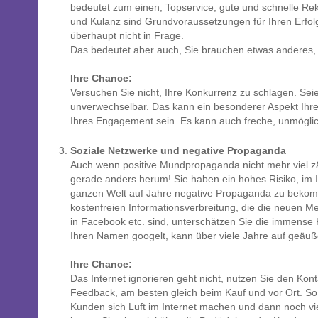
bedeutet zum einen; Topservice, gute und schnelle Rek
und Kulanz sind Grundvoraussetzungen für Ihren Erfol
überhaupt nicht in Frage.
Das bedeutet aber auch, Sie brauchen etwas anderes,
Ihre Chance:
Versuchen Sie nicht, Ihre Konkurrenz zu schlagen. Sei
unverwechselbar. Das kann ein besonderer Aspekt Ihrer
Ihres Engagement sein. Es kann auch freche, unmöglic
Soziale Netzwerke und negative Propaganda
Auch wenn positive Mundpropaganda nicht mehr viel zäh
gerade anders herum! Sie haben ein hohes Risiko, im I
ganzen Welt auf Jahre negative Propaganda zu bekomm
kostenfreien Informationsverbreitung, die die neuen Me
in Facebook etc. sind, unterschätzen Sie die immense K
Ihren Namen googelt, kann über viele Jahre auf geäu
Ihre Chance:
Das Internet ignorieren geht nicht, nutzen Sie den Kont
Feedback, am besten gleich beim Kauf und vor Ort. So
Kunden sich Luft im Internet machen und dann noch viel