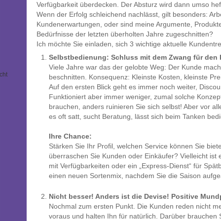
Verfügbarkeit überdecken. Der Absturz wird dann umso hef
Wenn der Erfolg schleichend nachlässt, gilt besonders: Arbe
Kundenerwartungen, oder sind meine Argumente, Produkt
Bedürfnisse der letzten überholten Jahre zugeschnitten?
Ich möchte Sie einladen, sich 3 wichtige aktuelle Kundent
Selbstbedienung: Schluss mit dem Zwang für den
Viele Jahre war das der gelobte Weg: Der Kunde macht
cht
beschnitten. Konsequenz: Kleinste Kosten, kleinste Pre
Auf den ersten Blick geht es immer noch weiter, Discoun
Funktioniert aber immer weniger, zumal solche Konzep
brauchen, anders ruinieren Sie sich selbst! Aber vor a
es oft satt, sucht Beratung, lässt sich beim Tanken be
Ihre Chance:
Stärken Sie Ihr Profil, welchen Service können Sie b
überraschen Sie Kunden oder Einkäufer? Vielleicht ist es
mit Verfügbarkeiten oder ein „Express-Dienst“ für Spätb
einen neuen Sortenmix, nachdem Sie die Saison aufge
Nicht besser! Anders ist die Devise! Positive Mund
Nochmal zum ersten Punkt. Die Kunden reden nicht meh
voraus und halten Ihn für natürlich. Darüber brauchen 