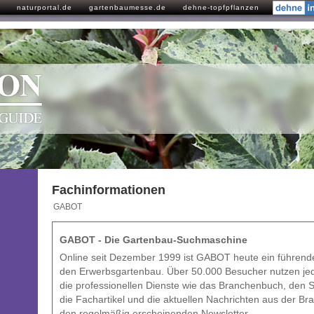
naturportal.de
gartenbaumesse.de
dehne-topfpflanzen
Fachinformationen
GABOT
GABOT - Die Gartenbau-Suchmaschine
Online seit Dezember 1999 ist GABOT heute ein führende
den Erwerbsgartenbau. Über 50.000 Besucher nutzen j
die professionellen Dienste wie das Branchenbuch, den S
die Fachartikel und die aktuellen Nachrichten aus der Br
den regelmäßig erscheinenden Newsletter.