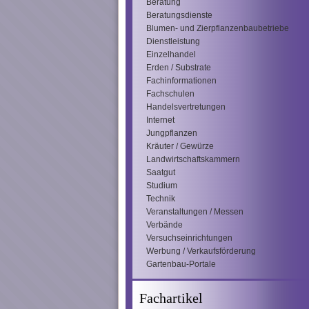
Beratung
Beratungsdienste
Blumen- und Zierpflanzenbaubetriebe
Dienstleistung
Einzelhandel
Erden / Substrate
Fachinformationen
Fachschulen
Handelsvertretungen
Internet
Jungpflanzen
Kräuter / Gewürze
Landwirtschaftskammern
Saatgut
Studium
Technik
Veranstaltungen / Messen
Verbände
Versuchseinrichtungen
Werbung / Verkaufsförderung
Gartenbau-Portale
Fachartikel