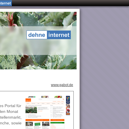
www.gabot.de
s Portal für
eden Monat
tellenmarkt,
anche, sowie