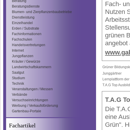
Beratung
Fach- un
Beratungsdienste
Nutzen S
Blumen- und Zierpflanzenbaubetriebe
Dienstleistung
Arbeitsst
Einzelhandel
Stellens
Erden / Substrate
grünen B
Fachinformationen
Fachschulen
angebot 
Handelsvertretungen
Internet
www.gab
Jungpflanzen
Kräuter / Gewürze
Landwirtschaftskammern
Grüner Bildungsk
Saatgut
Junggärtner
Studium
Lernplattform de
Technik
T.A.G Top Ausbil
Veranstaltungen / Messen
Verbände
T.A.G T
Versuchseinrichtungen
Werbung / Verkaufsförderung
Die T.A.
Gartenbau-Portale
eine Ausb
Grün". H
Fachartikel