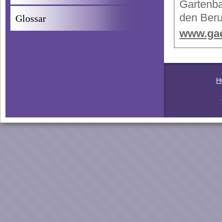
Gartenba
den Beru
Glossar
www.gae
H