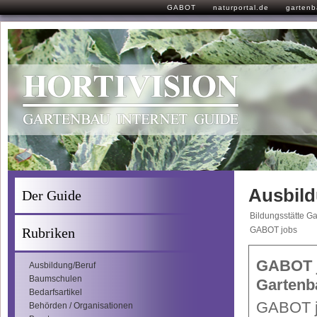
GABOT
naturportal.de
garten
Ausbild
Der Guide
Bildungsstätte G
Rubriken
GABOT jobs
GABOT j
Ausbildung/Beruf
Baumschulen
Gartenb
Bedarfsartikel
GABOT jo
Behörden / Organisationen