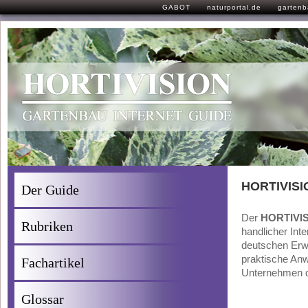
GABOT
naturportal.de
garten
HORTIVISI
Der Guide
Der
HORTIVI
Rubriken
handlicher Int
deutschen Erwe
praktische An
Fachartikel
Unternehmen d
Glossar